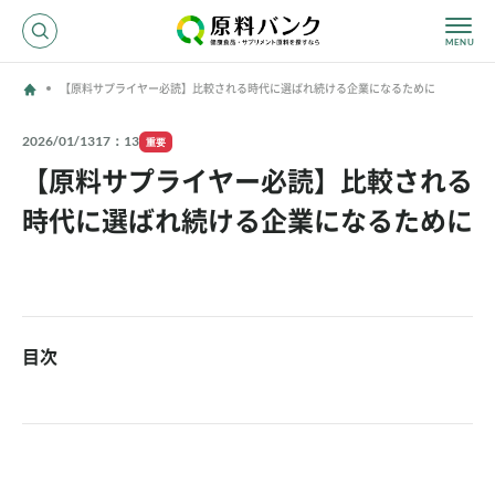
【原料サプライヤー必読】比較される時代に選ばれ続ける企業になるために
ログイン
2026/01/13
17：13
重要
【原料サプライヤー必読】比較される
新規登録
時代に選ばれ続ける企業になるために
サプライヤーの方へ
ホーム
原料・成分で探す
目次
効果・効能で探す
会社名で探す
サービス内容
運営からのお知らせ