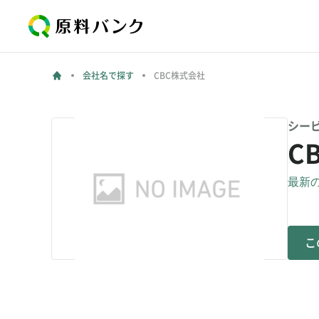
会社名で探す
CBC株式会社
シー
C
最新の更
こ