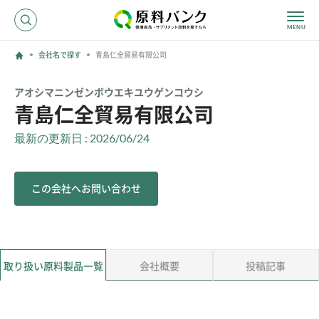
会社名で探す
青島仁全貿易有限公司
ログイン
アオシマニンゼンボウエキユウゲンコウシ
青島仁全貿易有限公司
新規登録
最新の更新日 : 2026/06/24
サプライヤーの方へ
この会社へお問い合わせ
ホーム
原料・成分で探す
効果・効能で探す
会社名で探す
取り扱い原料製品一覧
会社概要
投稿記事
サービス内容
運営からのお知らせ