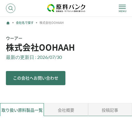
会社名で探す
株式会社OOHAAH
ログイン
ウーアー
株式会社OOHAAH
新規登録
最新の更新日 : 2026/07/30
サプライヤーの方へ
この会社へお問い合わせ
ホーム
原料・成分で探す
効果・効能で探す
会社名で探す
取り扱い原料製品一覧
会社概要
投稿記事
サービス内容
運営からのお知らせ