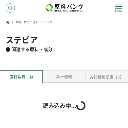
原料・成分で探す
ステビア
ログイン
ステビア
新規登録
関連する原料・成分：
サプライヤーの方へ
原料製品一覧
基本情報
各社投稿記事（0）
ホーム
原料・成分で探す
効果・効能で探す
会社名で探す
読み込み中...
サービス内容
運営からのお知らせ