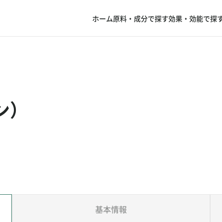
ホーム
原料・成分で探す
効果・効能で探
ン）
基本情報