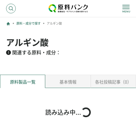
原料・成分で探す
アルギン酸
ログイン
アルギン酸
新規登録
関連する原料・成分：
サプライヤーの方へ
原料製品一覧
基本情報
各社投稿記事（0）
ホーム
原料・成分で探す
効果・効能で探す
会社名で探す
読み込み中...
サービス内容
運営からのお知らせ