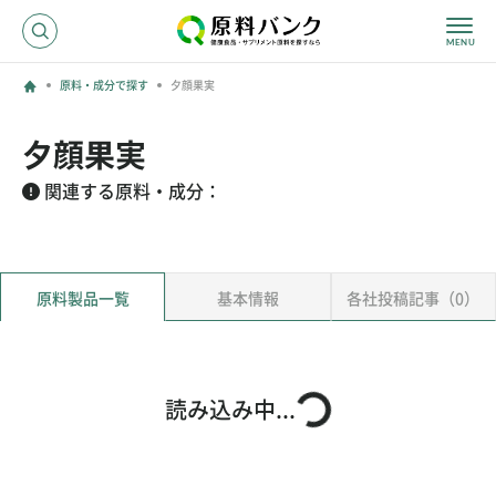
原料・成分で探す
夕顔果実
ログイン
夕顔果実
新規登録
関連する原料・成分：
サプライヤーの方へ
原料製品一覧
基本情報
各社投稿記事（0）
ホーム
原料・成分で探す
効果・効能で探す
会社名で探す
読み込み中...
サービス内容
運営からのお知らせ