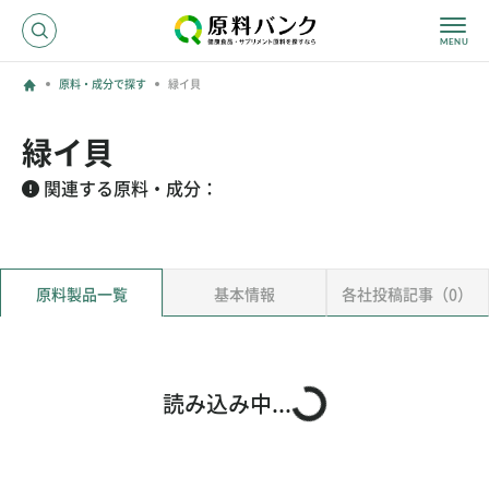
原料・成分で探す
緑イ貝
ログイン
緑イ貝
新規登録
関連する原料・成分：
サプライヤーの方へ
原料製品一覧
基本情報
各社投稿記事（0）
ホーム
原料・成分で探す
効果・効能で探す
会社名で探す
読み込み中...
サービス内容
運営からのお知らせ