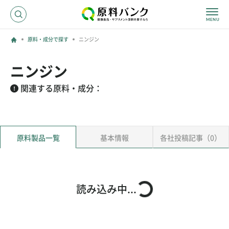
原料・成分で探す
ニンジン
ログイン
ニンジン
新規登録
関連する原料・成分：
サプライヤーの方へ
原料製品一覧
基本情報
各社投稿記事（0）
ホーム
原料・成分で探す
効果・効能で探す
会社名で探す
読み込み中...
サービス内容
運営からのお知らせ