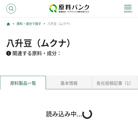
原料・成分で探す
八升豆（ムクナ）
ログイン
八升豆（ムクナ）
新規登録
関連する原料・成分：
サプライヤーの方へ
原料製品一覧
基本情報
各社投稿記事（1）
ホーム
原料・成分で探す
効果・効能で探す
会社名で探す
読み込み中...
サービス内容
運営からのお知らせ