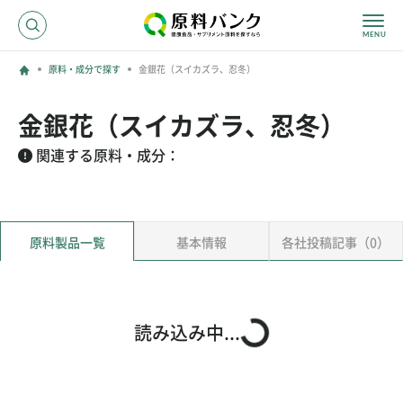
原料・成分で探す
金銀花（スイカズラ、忍冬）
ログイン
金銀花（スイカズラ、忍冬）
新規登録
関連する原料・成分：
サプライヤーの方へ
原料製品一覧
基本情報
各社投稿記事（0）
ホーム
原料・成分で探す
効果・効能で探す
会社名で探す
読み込み中...
サービス内容
運営からのお知らせ