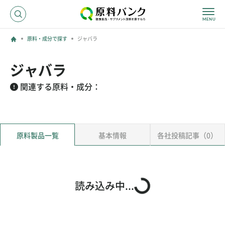
原料・成分で探す
ジャバラ
ログイン
ジャバラ
新規登録
関連する原料・成分：
サプライヤーの方へ
原料製品一覧
基本情報
各社投稿記事（0）
ホーム
原料・成分で探す
効果・効能で探す
会社名で探す
読み込み中...
サービス内容
運営からのお知らせ