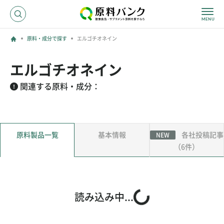
原料・成分で探す
エルゴチオネイン
ログイン
エルゴチオネイン
新規登録
関連する原料・成分：
サプライヤーの方へ
原料製品一覧
基本情報
各社投稿記事
NEW
ホーム
原料・成分で探す
（6件）
効果・効能で探す
会社名で探す
読み込み中...
サービス内容
運営からのお知らせ