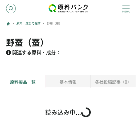
原料・成分で探す
野蚕（蚕）
ログイン
野蚕（蚕）
新規登録
関連する原料・成分：
サプライヤーの方へ
原料製品一覧
基本情報
各社投稿記事（0）
ホーム
原料・成分で探す
効果・効能で探す
会社名で探す
読み込み中...
サービス内容
運営からのお知らせ