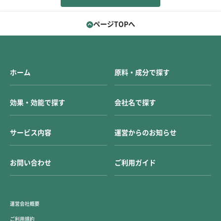
食用炭」など、他社との差別化につながる独自性の高い素材や技術をライン
アップ。 ブランドの独自性を高め、大手メーカーとの差別化につながる商
品開発を支援します。 【数字で語れる、明確なスペック】ECブランドの商
ページTOPへ
品開発において重要なのは、商品の特徴を数字やデータで分かりやすく伝え
られることです。 所定の試験条件下において、比較対象に対し150倍以上の
吸着性能を示した「麻炭」、水素を安定的に保持するヒドリドイオン型素
材、比較試験において約5倍の還元力を示した「還元リポVC」など、数値や
データで特徴を伝えられる原料を取りそろえています。 こうした原料は、
ホーム
原料・成分で探す
LPやSNSにおける訴求ポイントとして活用でき、商品の特徴や開発背景を
消費者に分かりやすく伝えることができます。 また、脂質の吸着・排出・
生成阻害に着目した「オイルブロックEX」など、消費者に商品の特徴を説
効果・効能で探す
会社名で探す
明しやすい素材を活用することで、商品の特徴や価値を伝えやすい商品設計
を支援します。 【企画から製造まで、ワンストップで伴走】商品企画から
原料選定、処方設計、試験・分析、製造、論文化までを一括してサポートし
ます。 商品開発に必要な業務をワンストップで支援することで、組織規模
サービス内容
運営からのお知らせ
の大きくない中堅メーカー様やECブランド様の開発工数を削減し、新商品
投入のスピードアップに貢献します。 供給能力や納期、在庫状況を踏まえ
た計画的な製造体制により、生産計画への影響を可能な限り抑え、安定した
お問い合わせ
ご利用ガイド
商品供給と事業成長を支援します。 【炭プラスラボが選ばれる理由】・大
学との共同研究を通じて得られた知見とデータを活用した開発支援 ・特許
技術や独自素材による、他社との差別化につながる商品提案 ・数字やデー
タで特徴を伝えられる原料ラインアップ ・企画から処方設計、試験、製
造、論文化までを支えるワンストップの開発体制 貴社の新商品開発におけ
運営会社概要
る「売れる理由」づくりを、炭プラスラボがサイエンスと開発力の両面から
サポートします。 研究チームが培ってきた50年の研究実績が、貴社の“売れ
ご利用規約