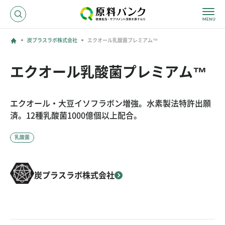
炭プラスラボ株式会社
エクオール乳酸菌プレミアム™️
ログイン
エクオール乳酸菌プレミアム™️
新規登録
エクオール・大豆イソフラボン増強。水素製法特許出願
サプライヤーの方へ
済。12種乳酸菌1000億個以上配合。
乳酸菌
ホーム
原料・成分で探す
炭プラスラボ株式会社
効果・効能で探す
会社名で探す
サービス内容
運営からのお知らせ