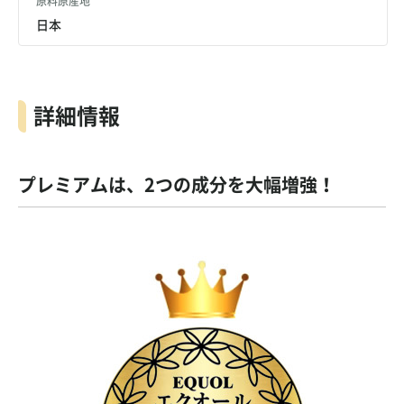
原料原産地
日本
詳細情報
プレミアムは、2つの成分を大幅増強！