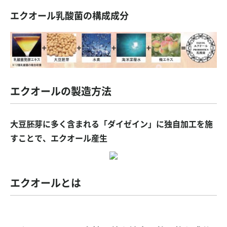
エクオール乳酸菌の構成成分
エクオールの製造方法
大豆胚芽に多く含まれる「ダイゼイン」に独自加工を施
すことで、エクオール産生
エクオールとは