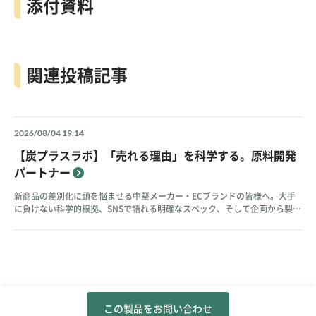
添付資料
関連投稿記事
2026/08/04 19:14
【炭プラスラボ】「売れる理由」を科学する。原料開発
パートナー
新商品の差別化に頭を悩ませる中堅メーカー・ECブランドの皆様へ。大手
に負けない科学的根拠、SNSで語れる明確なスペック、そして企画から製造
までを支える開発力。 炭プラスラボは、研究チームが培ってきた50年の研
究実績に基づく知見と、実行力のある開発体制を兼ね備えた、独自性の高い
企画開発パートナーです。 [sumipluslabo.png] 【エビデンスと知財で差を
つける】炭プラスラボは、信州大学医学部や星薬科大学等との共同研究を通
じて得られた知見やデータを、原料提案や製品開発支援に活用しています。
科学的根拠に基づく原料設計や商品企画により、高価格帯の商品であって
も、その価値や特徴を消費者に分かりやすく伝えられる製品づくりを支援し
この製品をお問い合わせ
ます。 さらに、独自技術による「還元NMN」や、特許取得済みの「機能性