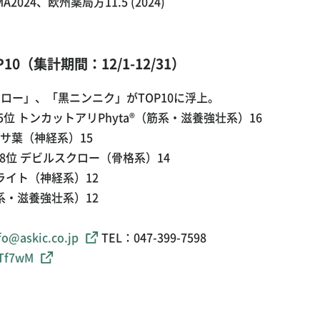
024、欧州薬局方11.5 (2024)
10
（集計期間：12/1-12/31）
ロー」、「黒ニンニク」がTOP10に浮上。
→5位 トンカットアリPhyta®（筋系・滋養強壮系）16
ッサ葉（神経系）15
 デビルスクロー（骨格系）14
ブライト（神経系）12
筋系・滋養強壮系）12
fo@askic.co.jp
TEL：047-399-7598
NTf7wM