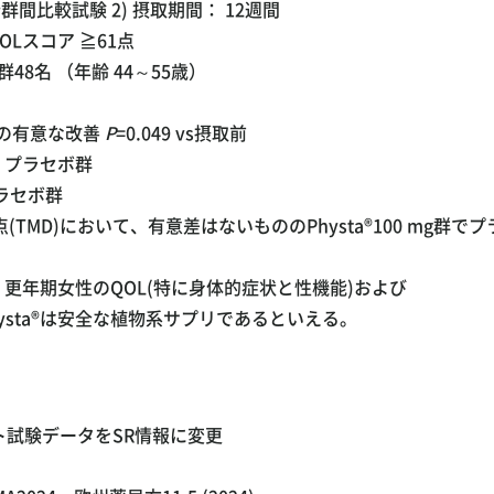
比較試験 2) 摂取期間： 12週間
OLスコア ≧61点
ボ群48名 （年齢 44～55歳）
ア」の有意な改善
P
=0.049 vs摂取前
 vs プラセボ群
 プラセボ群
TMD)において、有意差はないもののPhysta®100 mg群で
ことで、更年期女性のQOL(特に身体的症状と性機能)および
sta®は安全な植物系サプリであるといえる。
ト試験データをSR情報に変更