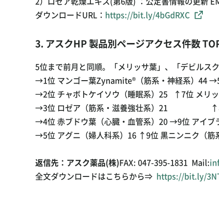
2）ロゼア乾燥エキス(第6版) ：公定書情報の更新 EMA2
ダウンロードURL：
https://bit.ly/4bGdRXC
3. アスクHP 製品別ページアクセス件数 TOP
5位まで前月と同順。「メリッサ葉」、「デビルスク
→1位 マンゴー葉Zynamite®（筋系・神経系）44 
→2位 チャボトケイソウ（睡眠系）25 ↑7位 メリ
→3位 ロゼア（筋系・滋養強壮系）21 ↑8位
→4位 赤ブドウ葉（心臓・血管系）20 →9位 アイ
→5位 アグニ（婦人科系）16 ↑9位 黒ニンニク（
返信先：アスク薬品(株)
FAX: 047-395-1831 Mail:
in
全文ダウンロードはこちらから⇒
https://bit.ly/3