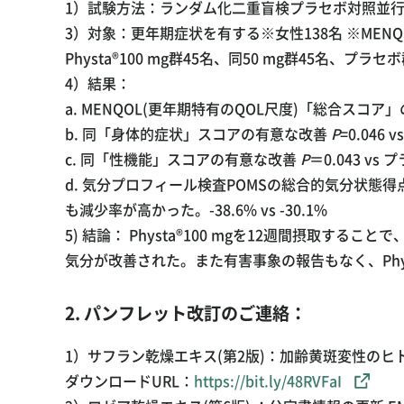
1）試験方法：ランダム化二重盲検プラセボ対照並行群間
3）対象：更年期症状を有する※女性138名 ※MENQ
Physta®100 mg群45名、同50 mg群45名、プラセ
4）結果：
a. MENQOL(更年期特有のQOL尺度)「総合スコ
b. 同「身体的症状」スコアの有意な改善
P
=0.046
c. 同「性機能」スコアの有意な改善
P
＝0.043 vs
d. 気分プロフィール検査POMSの総合的気分状態得点(
も減少率が高かった。-38.6% vs -30.1%
5) 結論： Physta®100 mgを12週間摂取する
気分が改善された。また有害事象の報告もなく、Phy
2. パンフレット改訂のご連絡：
1）サフラン乾燥エキス(第2版)：加齢黄斑変性のヒ
ダウンロードURL：
https://bit.ly/48RVFaI