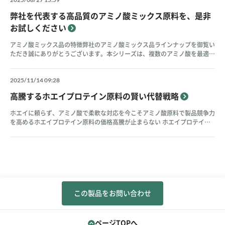
弊社を代表する高品質のアミノ酸ミックス原料を、是非
お試しください
アミノ酸ミックス品の特徴弊社のアミノ酸ミックス品ラインナップを御覧い
ただき誠にありがとうございます。本シリーズは、複数のアミノ酸を最適な
比率でミックスした高品質な原料で、お客様のニーズに応じて5種類の多彩
なラインナップをご用意しておます。 1.手間要らず1200社を超える原料・
2025/11/14 09:28
受託バンクの登録企業の中でNo.1の支持を得ている弊社だからこそ、安心
してお任せいただける配合設計と品質管理を提供いたします。 2.安心品質
高騰するホエイプロテイン原料の賢い代替戦略
厳選されたアミノ酸を最適にブレンドし、10名以上の品質管理部門が一貫
した品質で提供いたします。 3.業界トップのコストパフォーマンス幅広い
ホエイに頼らず、アミノ酸で柔軟な対応を今こそアミノ酸原料で製品競争力
顧客から支持されている弊社だからこそのスケールメリットで皆様にお値打
を高めるホエイプロテイン原料の価格高騰が止まらない ホエイプロテイン
ち価格で提供し、御社製品の競争力向上に貢献致します。 4.多様なニーズ
原料の価格は2023年後半から上昇を続けており、特にWPI（Whey Protein
に対応、即溶性タイプ用意EAAとBCAAの両方をラインナップし、水溶性に
Isolate）の価格は2024年以降さらに高騰しています。明治の「ザバス」は
優れた人気の即溶性タイプも3品用意いたしました。 充実のラインナップ即
2024年10月に6%、2025年3月にはさらに10〜11%の値上げを実施し、ゴ
溶性EAA 09B9種の必須アミノ酸（L-ロイシン、L-イソロイシン、L-バリ
ールドジムをはじめ多くのメーカーが相次いで価格改定を発表しています。
ン、L-トレオニン、L-リシン塩酸塩、L-メチオニン、L-ヒスチジン、L-フェ
円安による輸入コスト増加、世界的な需給逼迫、物流コストの上昇が重な
ニルアラニン、L-トリプトファン）と微量のレシチンを配合。水溶性に優れ
り、今後も価格上昇が続くことが予想されます。​ 原料コストの上昇は製品
た食品添加物製剤です。 製品規格書はこちら 即溶性EAA FK9種の必須アミ
価格に直結し、消費者離れのリスクを高めます。商品企画担当者の皆様にと
ノ酸と微量のレシチンを配合した水溶性の高い食品添加物製剤（中国製
この製品をお問い合わせ
って、品質を維持しながらコストを抑える原料戦略が、今まさに求められて
造）。ハラル認証とコーシャ認証を取得しており、グローバル市場にも対応
います。​ アミノ酸原料という選択肢 ホエイプロテインの代替として、アミ
可能です。 製品規格書はこちら EAAミックスPF9種の必須アミノ酸（L-ロイ
ノ酸原料が注目されています。アミノ酸は消化を必要とせず、直ぐに吸収さ
シン、L-イソロイシン、L-バリン、L-トレオニン、L-リシン塩酸塩、L-メチ
れるため、トレーニング直後の「クリティカルタンパク期（CTP）」に間に
ページTOPへ