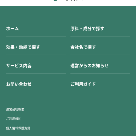
オニン、L-ヒスチジン、L-フェニルアラニン、L-トリプトファン）を配合し
合うという、ホエイプロテインにはできない優位性があります。さらに、ア
た食品添加物製剤。様々な製品形態に適応できる汎用性の高い原料です。
ミノ酸単体での配合により、製品の機能性を明確に打ち出せる差別化戦略が
製品規格書はこちら 即溶性BCAA121L-バリン：L-ロイシン：L-イソロイシ
可能になります。​ 目的に応じて最適なアミノ酸を選択することで、高付加
ンを1：2：1の理想的な比率で配合。微量（0.3～1.0％）のヒマワリレシチ
価値な製品開発が実現します。当社では、筋肉増強、免疫サポート、疲労回
ンを添加し、水溶性を向上させた特殊な原料です。 製品規格書はこちら
復など、目的別のアミノ酸原料を豊富に取り揃えています。​ 目的別アミノ
BCAAミックス121L-バリン：L-ロイシン：L-イソロイシンを1：2：1の比率
ホーム
原料・成分で探す
酸原料ラインナップ アルギニン：筋肉増強サポート アルギニンは成長ホル
で混合した食品添加物製剤（中国製造）。コーシャ認証とハラル認証を取得
モンの分泌を促進し、筋タンパク質合成をサポートする準必須アミノ酸で
しており、国際的な需要にも対応します。 製品規格書はこちら 5つの弊社
す。筋力アップを目的とした製品に最適で、トレーニング効果を最大化する
の強み 1.品質保証10名以上の品質管理部門が医薬品にも対応する品質管理
効果・効能で探す
会社名で探す
成分として人気があります。当社のアルギニン原料は高純度で規格化されて
を行い、安定した品質の製品を継続的に提供しています。 2.業界トップの
おり、安定した品質をお約束します。​ 詳細ページはこちら グルタミン：免
信頼原料・受託バンクにて1200社以上の登録企業様からご支持いただき、
疫機能と回復をサポート グルタミンは体内に最も多く含まれる非必須アミ
業界最高レベルの評価を獲得しております。 3.迅速な納品国内在庫を常時
ノ酸で、筋肉の遊離アミノ酸の60%を占めています。激しいトレーニング
サービス内容
運営からのお知らせ
確保しているため、ご注文やサンプル品の提供を素早く行うことが可能で
後の免疫機能低下を防ぎ、筋肉の回復を促進します。免疫サポートを訴求し
す。 4.大口需要対応1回の輸入量20トン超の大口需要にも柔軟に対応いたし
たい製品に最適な原料です。​ 詳細ページはこちら BCAA：疲労回復と筋肉維
ます。年間数百MT（Metric Ton）の実績がございますので安定供給をお約
持 バリン、ロイシン、イソロイシンの3種の必須アミノ酸から成るBCAA
束致します。 5.豊富な実績長年にわたる取引実績と安心安全な製品供給
お問い合わせ
ご利用ガイド
は、筋肉のエネルギー源となり疲労回復をサポートします。特にロイシンは
で、多くのお客様から厚い信頼をいただいております。 まとめアミノ酸ミ
mTOR経路を活性化し、筋タンパク合成を促進する働きがあります。吸収が
ックス品シリーズは、貴社の製品開発における課題解決と効率化に大きく貢
非常に速く、すぐにエネルギーとして利用される点が特徴です。​ 詳細ペー
献いたします。サプリメントや機能性食品、スポーツ栄養製品など、幅広い
ジはこちら EAA：総合的な筋肉づくりをサポート 9種類の必須アミノ酸すべ
分野での活用が可能です。 製品の詳細な資料や見本のご用意もございま
てを含むEAAは、筋肉の合成に必要な全てのアミノ酸を供給します。BCAA
す。貴社のニーズに合わせたご提案やお見積りも承っておりますので、お気
運営会社概要
単体よりも筋肥大効果が高く、総合的な筋肉づくりをサポートできる点で、
軽にお問い合わせください。弊社営業担当が丁寧にご対応させていただきま
プレミアム製品の開発に適しています。​ 詳細ページはこちら なぜ当社のア
ご利用規約
す。 貴社の製品開発における成功と、ビジネスの更なる発展に貢献できる
ミノ酸原料が選ばれるのか 品質と規格の明確性 当社のアミノ酸原料は全て
ことを心より楽しみにしております。
個人情報保護方針
高純度で規格化されており、ロット間のバラツキが少ない安定供給が可能で
す。各アミノ酸の含有量は厳密に管理されており、製品設計において正確な