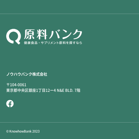
配合計算ができます。第三者機関による品質試験データも完備しており、安
全性への信頼を確保しています。​ コストパフォーマンスの最適化 高騰する
ホエイ原料に比べ、アミノ酸原料は価格が安定しており、予算管理がしやす
いメリットがあります。さらに、当社ではアルギニン、グルタミン、
BCAA、EAAを一括でご購入いただくことで、ボリュームディスカウントを
適用し、QCD（品質・コスト・納期）の価値を最大化します。​ 安定供給と
ジャストインタイム対応 当社は豊富な在庫を確保し、短納期での供給体制
を整えています。生産計画への負の影響を最小限に抑え、ジャストインタイ
ムな商品製造をサポートします。急な受注増にも柔軟に対応できる供給能力
が、多くの企業様から評価されています。​ 機能性表示食品への対応力 当社
では機能性表示食品の届出実績がある原料を複数取り揃えており、SR（シ
ステマティックレビュー）作成のサポート体制も整えています。製品の差別
化につながる特許情報や、個別の有効性試験データもご提供可能です。商品
ノウハウバンク株式会社
企画から届出まで、ワンストップでサポートいたします。​ アミノ酸原料で
製品の未来を拓く ホエイ原料の価格高騰は一時的な現象ではなく、構造的
〒104-0061
な問題です。今こそ、アミノ酸原料による製品戦略の見直しが、競争力強化
東京都中央区銀座1丁目12ー4 N&E BLD. 7階
の鍵となります。当社のアミノ酸原料ラインナップは、品質、コスト、供給
力のすべてにおいて、お客様の製品開発を強力にバックアップします。​ ま
ずは当社の営業担当までお気軽にお問い合わせください。サンプルのご提
供、詳細な規格書のご案内、お見積りまで、迅速に対応いたします。高騰す
るホエイ原料に悩む今こそ、アミノ酸原料という新たな選択肢で、製品の未
来を切り拓きましょう。​
© KnowhowBank 2023