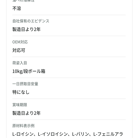
油への溶解性
不溶
自社保有のエビデンス
製造日より2年
OEM対応
対応可
荷姿入目
10kg/段ボール箱
一日摂取目安量
特になし
賞味期限
製造日より2年
原材料表示例
L-ロイシン、L-イソロイシン、L-バリン、L-フェニルアラ