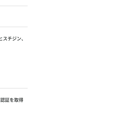
-ヒスチジン、
ャ認証を取得